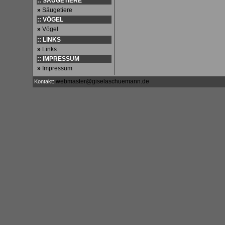
:: SÄUGETIERE
»
Säugetiere
:: VÖGEL
»
Vögel
:: LINKS
»
Links
:: IMPRESSUM
»
Impressum
webmaster@giselaschuemann.de
Kontakt:
.................................................