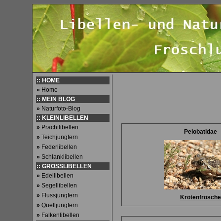
:: HOME
»
Home
:: MEIN BLOG
»
Naturfoto-Blog
:: KLEINLIBELLEN
»
Prachtlibellen
Pelobatidae
»
Teichjungfern
»
Federlibellen
»
Schlanklibellen
:: GROSSLIBELLEN
»
Edellibellen
»
Segellibellen
»
Flussjungfern
Krötenfrösche
»
Quelljungfern
»
Falkenlibellen