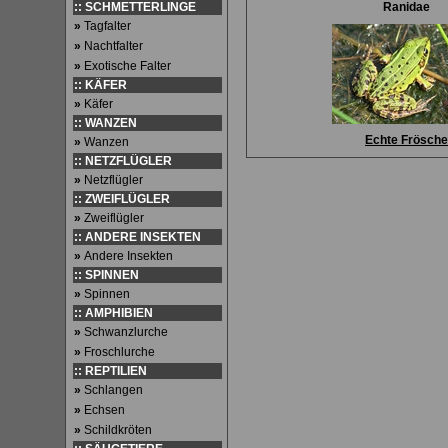
:: SCHMETTERLINGE
Ranidae
»
Tagfalter
»
Nachtfalter
»
Exotische Falter
:: KÄFER
»
Käfer
:: WANZEN
Echte Frösche
»
Wanzen
:: NETZFLÜGLER
»
Netzflügler
:: ZWEIFLÜGLER
»
Zweiflügler
:: ANDERE INSEKTEN
»
Andere Insekten
:: SPINNEN
»
Spinnen
:: AMPHIBIEN
»
Schwanzlurche
»
Froschlurche
:: REPTILIEN
»
Schlangen
»
Echsen
»
Schildkröten